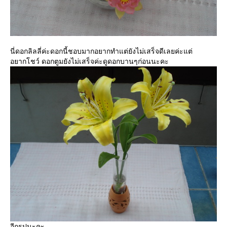
นี่ดอกลิลลี่ค่ะดอกนี้ชอบมากอยากทำแต่ยังไม่เสร็จดีเลยค่ะแต่
อยากโชว์ ดอกตูมยังไม่เสร็จค่ะดูดอกบานๆก่อนนะคะ
อีกรูปนะคะ