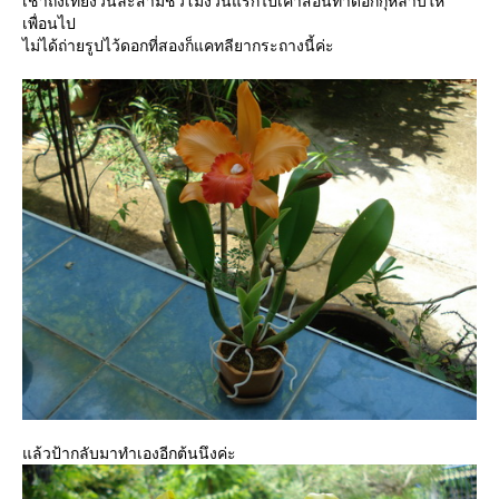
เช้าถึงเที่ยงวันละสามชั่วโมงวันแรกไปเค้าสอนทำดอกกุหลาบให้
เพื่อนไป
ไม่ได้ถ่ายรูปไว้ดอกที่สองก็แคทลียากระถางนี้ค่ะ
ล้วป้ากลับมาทำเองอีกต้นนึงค่ะ