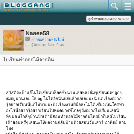
Naaee58
ฝากข้อความหลังไมค์
ผู้ติดตามบล็อก : 0 คน
ไปเรียนทำดอกไม้จากดิน
สวัสดีค่ะป้าแอ๊ไม่ได้เขียนบล็อคซ๊ะนานเลยหลงลืมๆเขียนผิดๆถูกๆ
งมอยู่นานเลย ใส่ bg ไม่ไดอีกนั่นแก่แล้วแก่เลยนะนี่ แต่เรื่องอยาก
รู้อยากเรียนนี่แก้ไม่หายนะยิ่งเรื่องงานฝีมือละไม่ได้เชียวเห็นใครทำ
อะไรนี่อยากรู้อยากเรียนไปหมดบางทีไกลๆยังอยากไปเรียนเลยนี่
ที่ชุมชนใกล้ๆบ้านป้าเค้ามีสอนทำดอกไม้จากดินไทยป้าก็เลยไปเรียน
เค้าสอนฟรีๆเลยนะให้ผลงานกลับบ้านด้วยสอนวันเสาร์-อาทิตย์ สาม
มง