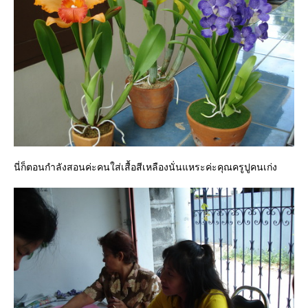
นี่ก็ตอนกำลังสอนค่ะคนใส่เสื้อสีเหลืองนั่นแหระค่ะคุณครูปูคนเก่ง