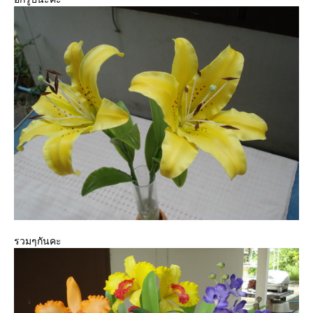
รวมๆกันคะ